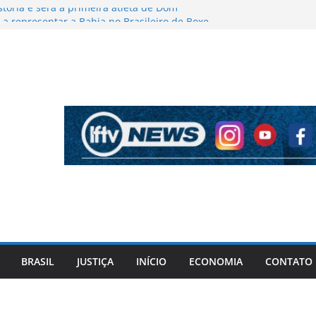
stória e será a primeira atleta de Dom
a representar a Bahia no Brasileiro de Boxe
o busca novo acordo com a Justiça após
ropostas de delação
alizou após aposta inusitada ganha
se torna influenciadora digital
 Lauro de Freitas libera pagamento do Bolsa
dantes da rede municipal
sociais à política: advogado baiano aposta na
no empreendedorismo para chegar à Câmara
BRASIL
JUSTIÇA
INÍCIO
ECONOMIA
CONTATO