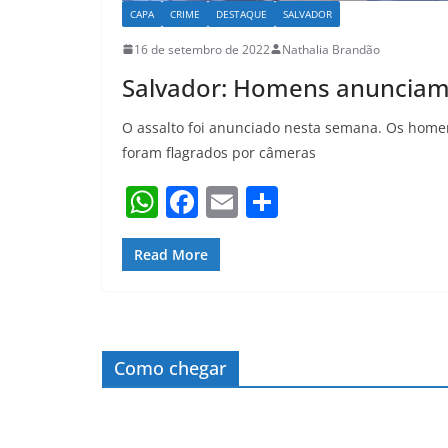
CAPA
CRIME
DESTAQUE
SALVADOR
16 de setembro de 2022
Nathalia Brandão
Salvador: Homens anunciam a
O assalto foi anunciado nesta semana. Os hom
foram flagrados por câmeras
W
F
E
S
h
a
m
h
at
c
ai
ar
Read More
s
e
l
e
A
b
p
o
Como chegar
p
o
k