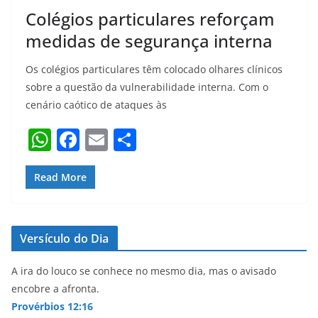
Colégios particulares reforçam
medidas de segurança interna
Os colégios particulares têm colocado olhares clínicos
sobre a questão da vulnerabilidade interna. Com o
cenário caótico de ataques às
W
F
E
S
h
a
m
h
at
c
ai
ar
Read More
s
e
l
e
A
b
Versículo do Dia
p
o
p
o
A ira do louco se conhece no mesmo dia, mas o avisado
encobre a afronta.
k
Provérbios 12:16