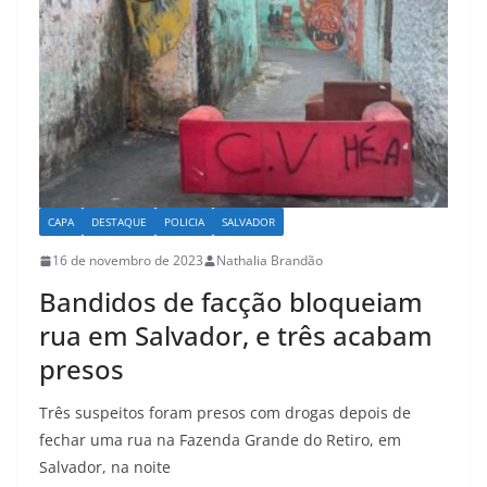
p
o
k
CAPA
DESTAQUE
POLICIA
SALVADOR
16 de novembro de 2023
Nathalia Brandão
Bandidos de facção bloqueiam
rua em Salvador, e três acabam
presos
Três suspeitos foram presos com drogas depois de
fechar uma rua na Fazenda Grande do Retiro, em
Salvador, na noite