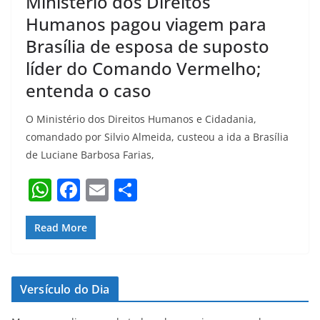
Ministério dos Direitos
Humanos pagou viagem para
Brasília de esposa de suposto
líder do Comando Vermelho;
entenda o caso
O Ministério dos Direitos Humanos e Cidadania,
comandado por Silvio Almeida, custeou a ida a Brasília
de Luciane Barbosa Farias,
W
F
E
S
h
a
m
h
at
c
ai
ar
Read More
s
e
l
e
A
b
Versículo do Dia
p
o