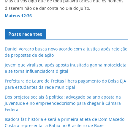
p
o
Mas eu vos digo que de toda palavra ociosa que os homens
disserem hão de dar conta no Dia do Juízo.
k
Mateus 12:36
Posts recentes
Daniel Vorcaro busca novo acordo com a Justiça após rejeição
de propostas de delação
Jovem que viralizou após aposta inusitada ganha motocicleta
e se torna influenciadora digital
Prefeitura de Lauro de Freitas libera pagamento do Bolsa EJA
para estudantes da rede municipal
Dos projetos sociais à política: advogado baiano aposta na
juventude e no empreendedorismo para chegar à Câmara
Federal
Isadora faz história e será a primeira atleta de Dom Macedo
Costa a representar a Bahia no Brasileiro de Boxe