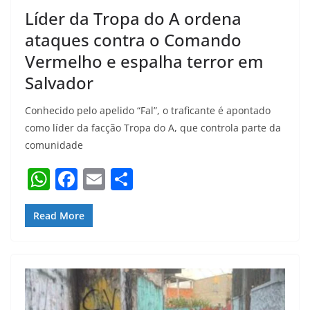
Líder da Tropa do A ordena
ataques contra o Comando
Vermelho e espalha terror em
Salvador
Conhecido pelo apelido “Fal”, o traficante é apontado
como líder da facção Tropa do A, que controla parte da
comunidade
W
F
E
S
h
a
m
h
at
c
ai
ar
Read More
s
e
l
e
A
b
p
o