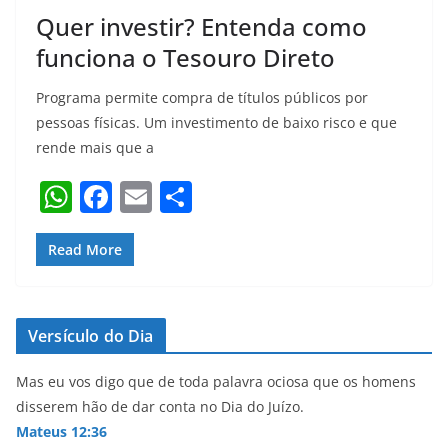
Quer investir? Entenda como
funciona o Tesouro Direto
Programa permite compra de títulos públicos por
pessoas físicas. Um investimento de baixo risco e que
rende mais que a
W
F
E
S
h
a
m
h
at
c
ai
ar
Read More
s
e
l
e
A
b
Versículo do Dia
p
o
p
o
Mas eu vos digo que de toda palavra ociosa que os homens
disserem hão de dar conta no Dia do Juízo.
k
Mateus 12:36