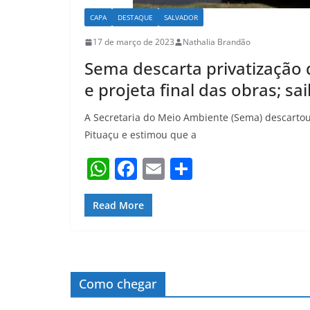
CAPA
DESTAQUE
SALVADOR
17 de março de 2023
Nathalia Brandão
Sema descarta privatização
e projeta final das obras; sa
A Secretaria do Meio Ambiente (Sema) descartou
Pituaçu e estimou que a
W
F
E
S
h
a
m
h
at
c
ai
ar
Read More
s
e
l
e
A
b
p
o
Como chegar
p
o