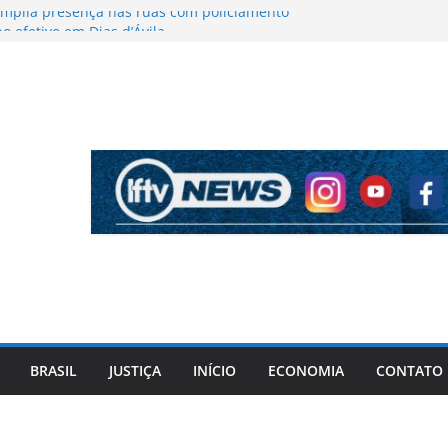
r amplia presença nas ruas com policiamento
no efetivo em Dias d’Ávila
da BYD aprovam pauta de reivindicações
bleia em Camaçari
os a cantora Bonnie Tyler, voz do clássico
f the Heart”
oo morre após saltar de aeronave durante
luna assume controle e pousa em segurança
e entre candidatos ao Governo da Bahia
de agosto
BRASIL
JUSTIÇA
INÍCIO
ECONOMIA
CONTATO