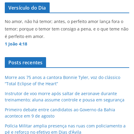
A
b
Versículo do Dia
p
o
p
o
No amor, não há temor; antes, o perfeito amor lança fora o
temor; porque o temor tem consigo a pena, e o que teme não
k
é perfeito em amor.
1 João 4:18
Posts recentes
Morre aos 75 anos a cantora Bonnie Tyler, voz do clássico
“Total Eclipse of the Heart”
Instrutor de voo morre após saltar de aeronave durante
treinamento; aluna assume controle e pousa em segurança
Primeiro debate entre candidatos ao Governo da Bahia
acontece em 9 de agosto
Polícia Militar amplia presença nas ruas com policiamento a
pé e reforço no efetivo em Dias d’Ávila