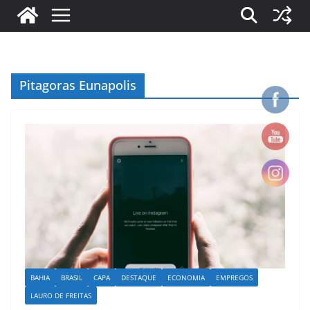
Pitagoras Eunapolis
BAHIA
BRASIL
CAPA
DESTAQUE
ECONOMIA
EMPREGOS
LAURO DE FREITAS