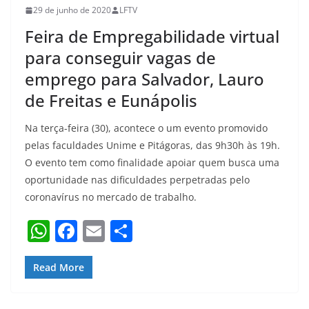
29 de junho de 2020
LFTV
Feira de Empregabilidade virtual
para conseguir vagas de
emprego para Salvador, Lauro
de Freitas e Eunápolis
Na terça-feira (30), acontece o um evento promovido
pelas faculdades Unime e Pitágoras, das 9h30h às 19h.
O evento tem como finalidade apoiar quem busca uma
oportunidade nas dificuldades perpetradas pelo
coronavírus no mercado de trabalho.
W
F
E
S
h
a
m
h
at
c
ai
ar
Read More
s
e
l
e