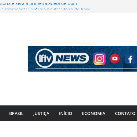
stória e será a primeira atleta de Dom
a representar a Bahia no Brasileiro de Boxe
o busca novo acordo com a Justiça após
ropostas de delação
alizou após aposta inusitada ganha
se torna influenciadora digital
 Lauro de Freitas libera pagamento do Bolsa
dantes da rede municipal
sociais à política: advogado baiano aposta na
no empreendedorismo para chegar à Câmara
BRASIL
JUSTIÇA
INÍCIO
ECONOMIA
CONTATO