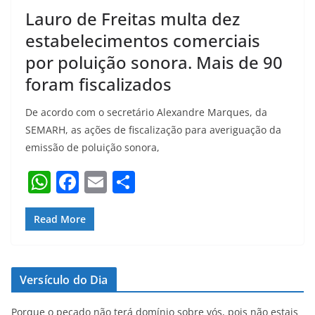
Lauro de Freitas multa dez
estabelecimentos comerciais
por poluição sonora. Mais de 90
foram fiscalizados
De acordo com o secretário Alexandre Marques, da
SEMARH, as ações de fiscalização para averiguação da
emissão de poluição sonora,
W
F
E
S
h
a
m
h
at
c
ai
ar
Read More
s
e
l
e
A
b
Versículo do Dia
p
o
Porque o pecado não terá domínio sobre vós, pois não estais