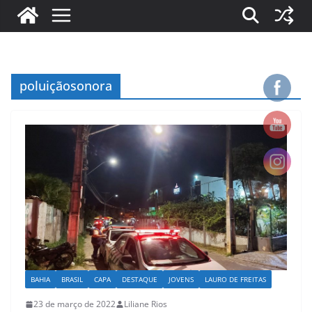
poluiçãosonora
BAHIA
BRASIL
CAPA
DESTAQUE
JOVENS
LAURO DE FREITAS
23 de março de 2022
Liliane Rios