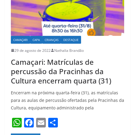
k
CAMAÇARI
CAPA
CRIANÇAS
DESTAQUE
29 de agosto de 2022
Nathalia Brandão
Camaçari: Matrículas de
percussão da Pracinhas da
Cultura encerram quarta (31)
Encerram na próxima quarta-feira (31), as matrículas
para as aulas de percussão ofertadas pela Pracinhas da
Cultura, equipamento administrado pela
W
F
E
S
h
a
m
h