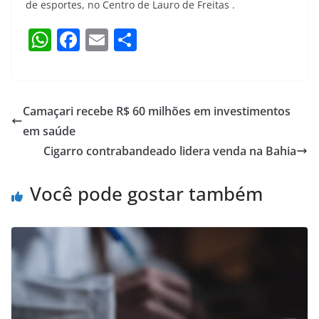
de esportes, no Centro de Lauro de Freitas .
W
F
E
S
h
a
m
h
at
c
ai
ar
s
e
l
e
Camaçari recebe R$ 60 milhões em investimentos
A
b
em saúde
p
o
Cigarro contrabandeado lidera venda na Bahia
p
o
Você pode gostar também
k