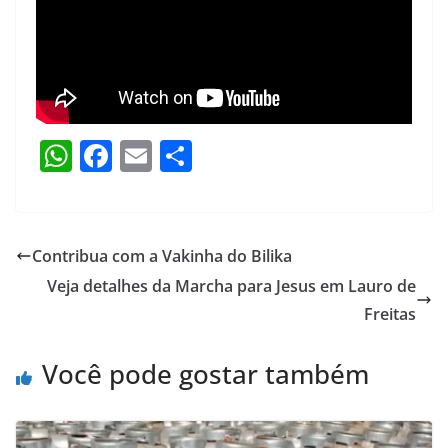
W
F
E
S
h
a
m
h
at
c
ai
ar
s
e
l
e
Contribua com a Vakinha do Bilika
A
b
Veja detalhes da Marcha para Jesus em Lauro de
p
o
Freitas
p
o
Você pode gostar também
k