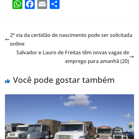
W
F
E
S
h
a
m
h
at
c
ai
ar
s
e
l
e
2ª via da certidão de nascimento pode ser solicitada
A
b
online
p
o
Salvador e Lauro de Freitas têm novas vagas de
p
o
emprego para amanhã (20)
k
Você pode gostar também