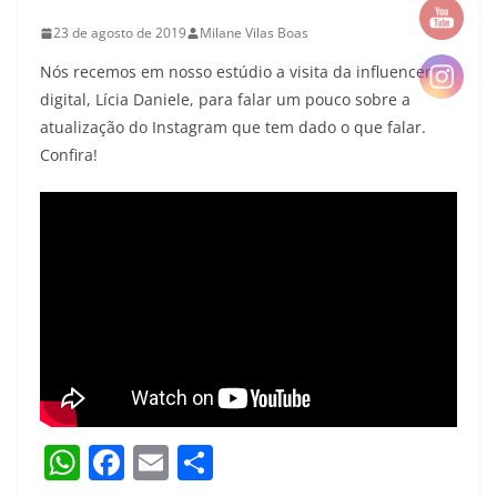
23 de agosto de 2019
Milane Vilas Boas
Nós recemos em nosso estúdio a visita da influencer
digital, Lícia Daniele, para falar um pouco sobre a
atualização do Instagram que tem dado o que falar.
Confira!
W
F
E
S