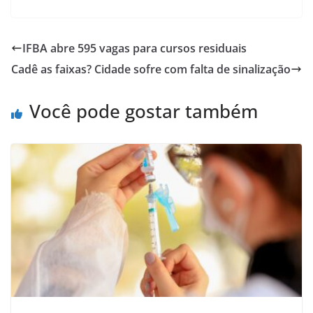
h
a
m
h
at
c
ai
ar
s
e
l
e
IFBA abre 595 vagas para cursos residuais
A
b
Cadê as faixas? Cidade sofre com falta de sinalização
p
o
p
o
Você pode gostar também
k