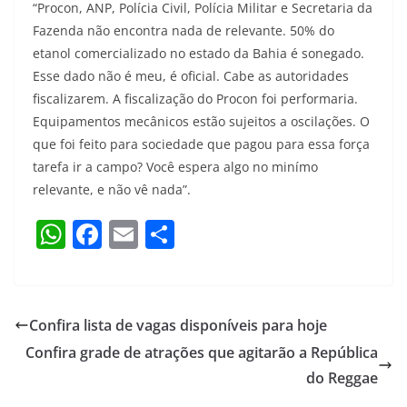
“Procon, ANP, Polícia Civil, Polícia Militar e Secretaria da
Fazenda não encontra nada de relevante. 50% do
etanol comercializado no estado da Bahia é sonegado.
Esse dado não é meu, é oficial. Cabe as autoridades
fiscalizarem. A fiscalização do Procon foi performaria.
Equipamentos mecânicos estão sujeitos a oscilações. O
que foi feito para sociedade que pagou para essa força
tarefa ir a campo? Você espera algo no minímo
relevante, e não vê nada”.
W
F
E
S
h
a
m
h
at
c
ai
ar
s
e
l
e
Confira lista de vagas disponíveis para hoje
A
b
Confira grade de atrações que agitarão a República
p
o
do Reggae