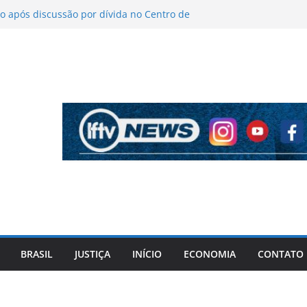
 após discussão por dívida no Centro de
o
íticas sobre figurino e diz que ataques
endas da turnê
 mantém indefinição sobre vice e diz que
artidos continuam
pela PF cita “apoio total” de ACM Neto ao
l Vorcaro
 tiros após criminosos invadirem
amaçari
BRASIL
JUSTIÇA
INÍCIO
ECONOMIA
CONTATO