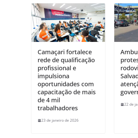
Camaçari fortalece
Ambul
rede de qualificação
prote
profissional e
rodovi
impulsiona
Salva
oportunidades com
atenç
capacitação de mais
gover
de 4 mil
22 de j
trabalhadores
23 de janeiro de 2026