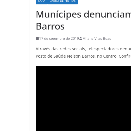
CAPA
LAURO DE FREITAS
Munícipes denunciam
Barros
17 de setembro de 2019
Milane Vilas Boas
Através das redes sociais, telespectadores den
Posto de Saúde Nelson Barros, no Centro. Confir