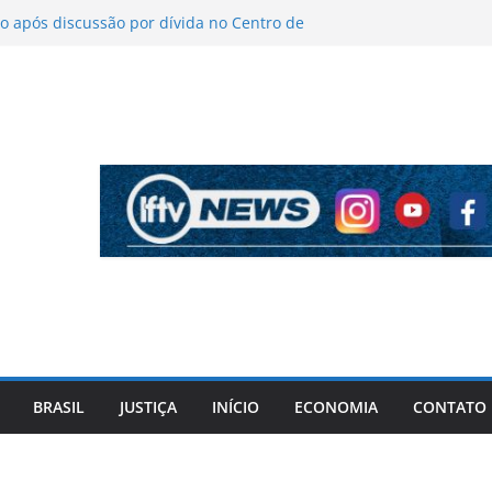
 após discussão por dívida no Centro de
o
íticas sobre figurino e diz que ataques
endas da turnê
 mantém indefinição sobre vice e diz que
artidos continuam
pela PF cita “apoio total” de ACM Neto ao
l Vorcaro
 tiros após criminosos invadirem
amaçari
BRASIL
JUSTIÇA
INÍCIO
ECONOMIA
CONTATO