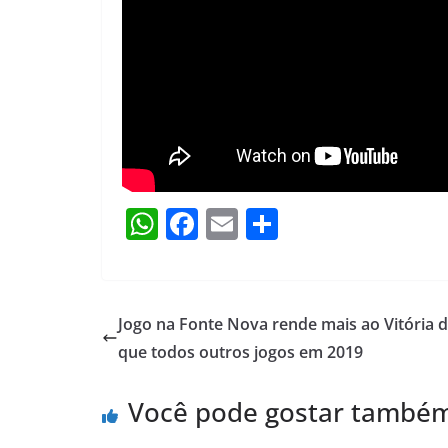
W
F
E
S
h
a
m
h
at
c
ai
ar
s
e
l
e
Jogo na Fonte Nova rende mais ao Vitória 
A
b
que todos outros jogos em 2019
p
o
Você pode gostar també
p
o
k