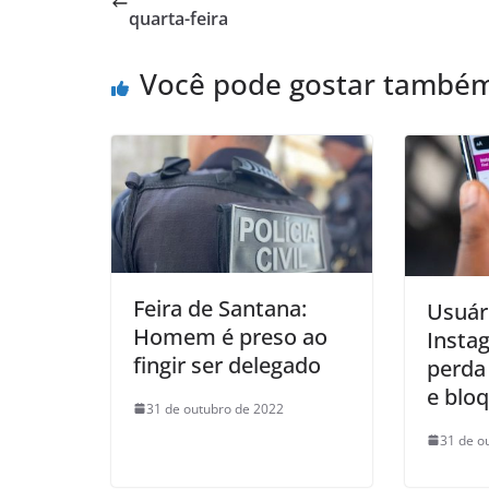
A
b
quarta-feira
p
o
Você pode gostar també
p
o
k
Feira de Santana:
Usuár
Homem é preso ao
Insta
fingir ser delegado
perda
e blo
31 de outubro de 2022
31 de o