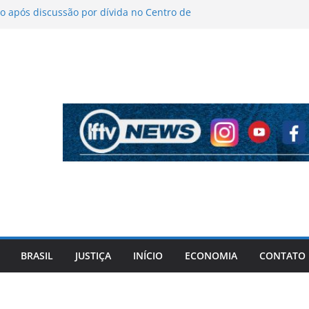
 após discussão por dívida no Centro de
o
íticas sobre figurino e diz que ataques
endas da turnê
 mantém indefinição sobre vice e diz que
artidos continuam
pela PF cita “apoio total” de ACM Neto ao
l Vorcaro
 tiros após criminosos invadirem
amaçari
BRASIL
JUSTIÇA
INÍCIO
ECONOMIA
CONTATO