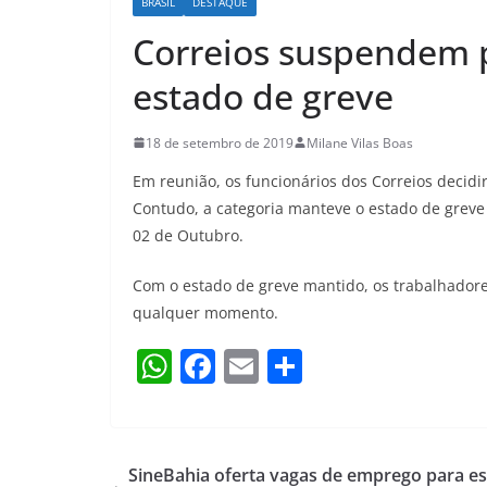
BRASIL
DESTAQUE
Correios suspendem 
estado de greve
18 de setembro de 2019
Milane Vilas Boas
Em reunião, os funcionários dos Correios decidi
Contudo, a categoria manteve o estado de greve 
02 de Outubro.
Com o estado de greve mantido, os trabalhadore
qualquer momento.
W
F
E
S
h
a
m
h
at
c
ai
ar
s
e
l
e
SineBahia oferta vagas de emprego para es