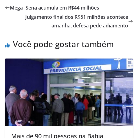
s
e
l
e
Mega- Sena acumula em R$44 milhões
A
b
Julgamento final dos R$51 milhões acontece
p
o
amanhã, defesa pede adiamento
p
o
Você pode gostar também
k
Mais de 90 mil pessoas na Bahia