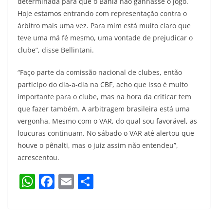
determinada para que o Bahia não ganhasse o jogo.
Hoje estamos entrando com representação contra o
árbitro mais uma vez. Para mim está muito claro que
teve uma má fé mesmo, uma vontade de prejudicar o
clube”, disse Bellintani.
“Faço parte da comissão nacional de clubes, então
participo do dia-a-dia na CBF, acho que isso é muito
importante para o clube, mas na hora da criticar tem
que fazer também. A arbitragem brasileira está uma
vergonha. Mesmo com o VAR, do qual sou favorável, as
loucuras continuam. No sábado o VAR até alertou que
houve o pênalti, mas o juiz assim não entendeu”,
acrescentou.
W
F
E
S
h
a
m
h
at
c
ai
ar