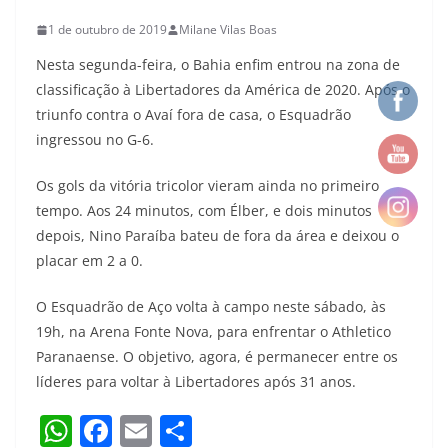
1 de outubro de 2019
Milane Vilas Boas
Nesta segunda-feira, o Bahia enfim entrou na zona de
classificação à Libertadores da América de 2020. Após o
triunfo contra o Avaí fora de casa, o Esquadrão
ingressou no G-6.
Os gols da vitória tricolor vieram ainda no primeiro
tempo. Aos 24 minutos, com Élber, e dois minutos
depois, Nino Paraíba bateu de fora da área e deixou o
placar em 2 a 0.
O Esquadrão de Aço volta à campo neste sábado, às
19h, na Arena Fonte Nova, para enfrentar o Athletico
Paranaense. O objetivo, agora, é permanecer entre os
líderes para voltar à Libertadores após 31 anos.
W
F
E
S