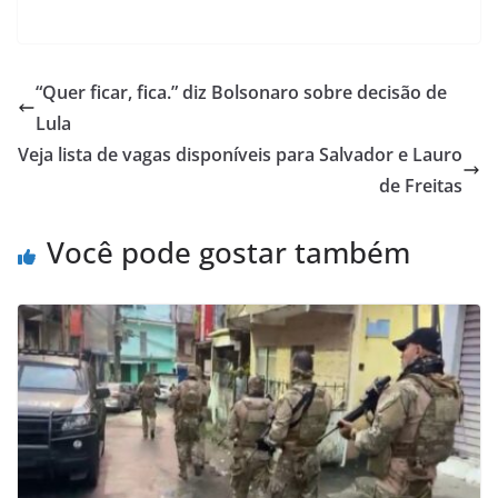
h
a
m
h
at
c
ai
ar
s
e
l
e
“Quer ficar, fica.” diz Bolsonaro sobre decisão de
A
b
Lula
p
o
Veja lista de vagas disponíveis para Salvador e Lauro
p
o
de Freitas
k
Você pode gostar também