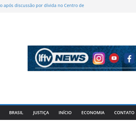
 após discussão por dívida no Centro de
o
íticas sobre figurino e diz que ataques
endas da turnê
 mantém indefinição sobre vice e diz que
artidos continuam
pela PF cita “apoio total” de ACM Neto ao
l Vorcaro
 tiros após criminosos invadirem
amaçari
BRASIL
JUSTIÇA
INÍCIO
ECONOMIA
CONTATO