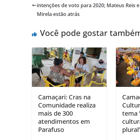
A
b
intenções de voto para 2020; Mateus Reis e
p
o
Mirela estão atrás
p
o
Você pode gostar també
k
Camaçari: Cras na
Camaça
Comunidade realiza
Cultur
mais de 300
tema 
atendimentos em
cultur
Parafuso
plural