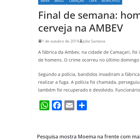
BAHIA
BRASIL
CAMAÇARI
CAPA
MUNICÍPIOS
Final de semana: ho
cerveja na AMBEV
1 de outubro de 2019
Julia Santana
A fábrica da Ambev, na cidade de Camaçari, foi 
de homens. O crime ocorreu no último domingo 
Segundo a polícia, bandidos invadiram a fábrica
realizar a fuga. A polícia foi chamada, persegui
também foi recuperado e devolvido. Funcionário
W
F
E
S
h
a
m
h
at
c
ai
ar
s
e
l
e
Pesquisa mostra Moema na frente com ma