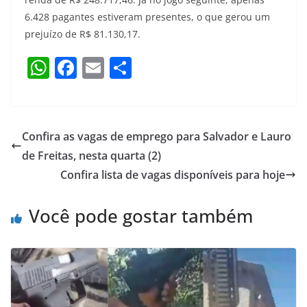
6.428 pagantes estiveram presentes, o que gerou um
prejuízo de R$ 81.130,17.
W
F
E
S
h
a
m
h
at
c
ai
ar
s
e
l
e
Confira as vagas de emprego para Salvador e Lauro
A
b
de Freitas, nesta quarta (2)
p
o
Confira lista de vagas disponíveis para hoje
p
o
Você pode gostar também
k