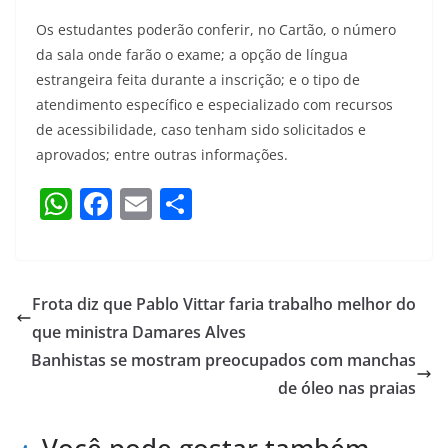
Os estudantes poderão conferir, no Cartão, o número
da sala onde farão o exame; a opção de língua
estrangeira feita durante a inscrição; e o tipo de
atendimento específico e especializado com recursos
de acessibilidade, caso tenham sido solicitados e
aprovados; entre outras informações.
W
F
E
S
h
a
m
h
at
c
ai
ar
s
e
l
e
Frota diz que Pablo Vittar faria trabalho melhor do
A
b
que ministra Damares Alves
p
o
Banhistas se mostram preocupados com manchas
p
o
de óleo nas praias
k