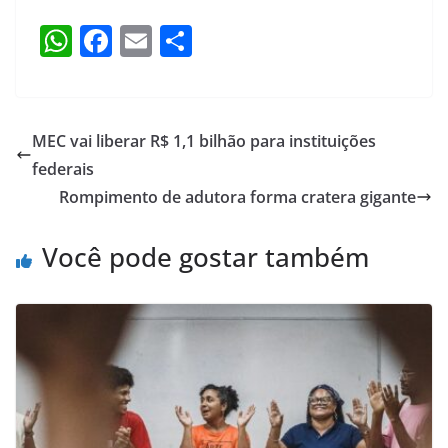
W
F
E
S
h
a
m
h
at
c
ai
ar
s
e
l
e
MEC vai liberar R$ 1,1 bilhão para instituições
A
b
federais
p
o
Rompimento de adutora forma cratera gigante
p
o
Você pode gostar também
k