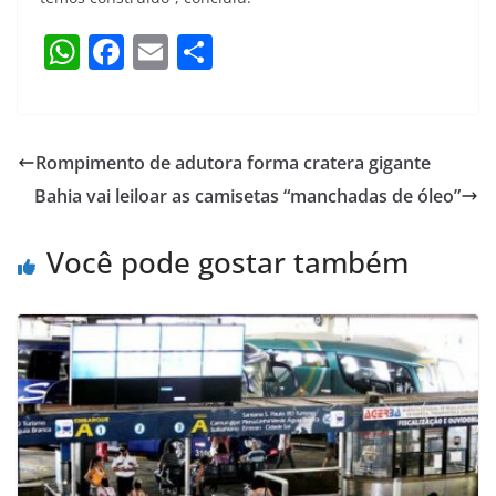
W
F
E
S
h
a
m
h
at
c
ai
ar
s
e
l
e
Rompimento de adutora forma cratera gigante
A
b
Bahia vai leiloar as camisetas “manchadas de óleo”
p
o
p
o
Você pode gostar também
k