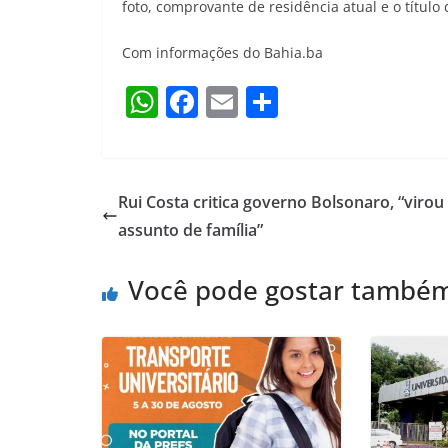
foto, comprovante de residência atual e o título de
Com informações do Bahia.ba
W
F
E
S
h
a
m
h
at
c
ai
ar
s
e
l
e
Rui Costa critica governo Bolsonaro, “virou
A
b
assunto de família”
p
o
Você pode gostar també
p
o
k