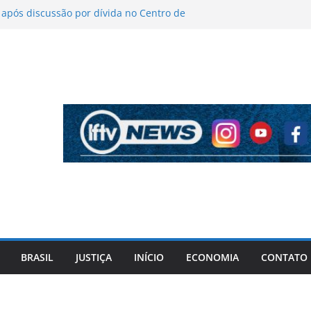
pós discussão por dívida no Centro de
icas sobre figurino e diz que ataques
ndas da turnê
antém indefinição sobre vice e diz que
rtidos continuam
ela PF cita “apoio total” de ACM Neto ao
Vorcaro
iros após criminosos invadirem
maçari
BRASIL
JUSTIÇA
INÍCIO
ECONOMIA
CONTATO