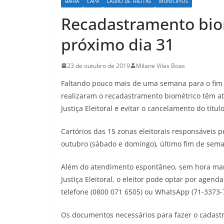
BAHIA
CAPA
LAURO DE FREITAS
MUNICÍPIOS
Recadastramento bio
próximo dia 31
23 de outubro de 2019
Milane Vilas Boas
Faltando pouco mais de uma semana para o fim d
realizaram o recadastramento biométrico têm at
Justiça Eleitoral e evitar o cancelamento do título
Cartórios das 15 zonas eleitorais responsáveis 
outubro (sábado e domingo), último fim de sema
Além do atendimento espontâneo, sem hora mar
Justiça Eleitoral, o eleitor pode optar por agend
telefone (0800 071 6505) ou WhatsApp (71-3373-
Os documentos necessários para fazer o cadastro