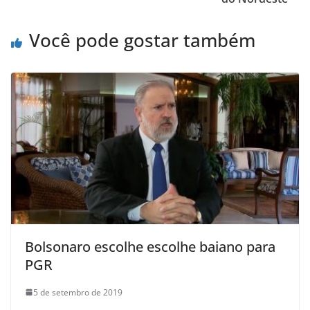
p
o
k
Você pode gostar também
Bolsonaro escolhe escolhe baiano para
PGR
5 de setembro de 2019