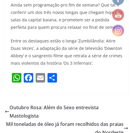
Ainda sem programação pro fim de semana? Que tal ir
conferir um dos três novos longas que chegam hoje nas
salas da capital baiana, e prometem ser a pedida
perfeita para quem procura relaxar no final de semana.
Entre os destaques estão o longa ‘Zumbilândia: Atire
Duas Vezes’, a adaptação da série de televisão ‘Downton
Abbey’ e o sangrento filme que retrata a série de crimes
mais violentos da história ‘Os 3 Infernais’.
W
F
E
S
h
a
m
h
at
c
ai
ar
s
e
l
e
Outubro Rosa: Além do Sexo entrevista
A
b
Mastologista
p
o
Mil toneladas de óleo já foram recolhidos das praias
do Nordeste