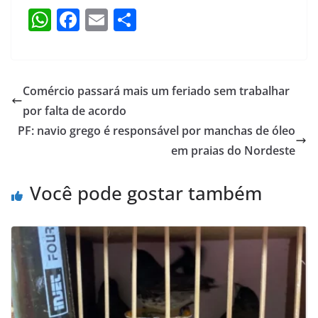
W
F
E
S
h
a
m
h
at
c
ai
ar
s
e
l
e
Comércio passará mais um feriado sem trabalhar
A
b
por falta de acordo
p
o
PF: navio grego é responsável por manchas de óleo
p
o
em praias do Nordeste
k
Você pode gostar também