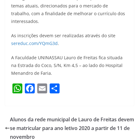
temas atuais, direcionados para o mercado de
trabalho, com a finalidade de melhorar o currículo dos
interessados.
As inscrições devem ser realizadas através do site
sereduc.com/YQmG3d
.
A Faculdade UNINASSAU Lauro de Freitas fica situada
na Estrada do Coco, S/N, Km 4,5 – ao lado do Hospital
Menandro de Faria.
W
F
E
S
h
a
m
h
at
c
ai
ar
s
e
l
e
Alunos da rede municipal de Lauro de Freitas devem
A
b
se matricular para ano letivo 2020 a partir de 11 de
p
o
novembro