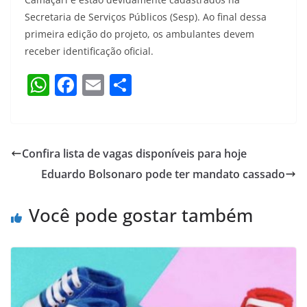
Secretaria de Serviços Públicos (Sesp). Ao final dessa
primeira edição do projeto, os ambulantes devem
receber identificação oficial.
W
F
E
S
h
a
m
h
at
c
ai
ar
s
e
l
e
Confira lista de vagas disponíveis para hoje
A
b
Eduardo Bolsonaro pode ter mandato cassado
p
o
p
o
Você pode gostar também
k