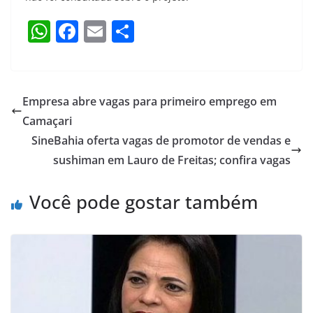
W
F
E
S
h
a
m
h
at
c
ai
ar
s
e
l
e
Empresa abre vagas para primeiro emprego em
A
b
Camaçari
p
o
SineBahia oferta vagas de promotor de vendas e
p
o
sushiman em Lauro de Freitas; confira vagas
k
Você pode gostar também