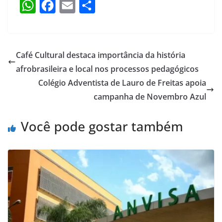
W
F
E
S
h
a
m
h
at
c
ai
ar
s
e
l
e
Café Cultural destaca importância da história
A
b
afrobrasileira e local nos processos pedagógicos
p
o
Colégio Adventista de Lauro de Freitas apoia
p
o
campanha de Novembro Azul
k
Você pode gostar também