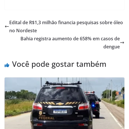
h
a
m
h
at
c
ai
ar
s
e
l
e
Edital de R$1,3 milhão financia pesquisas sobre óleo
A
b
no Nordeste
p
o
Bahia registra aumento de 658% em casos de
p
o
dengue
k
Você pode gostar também