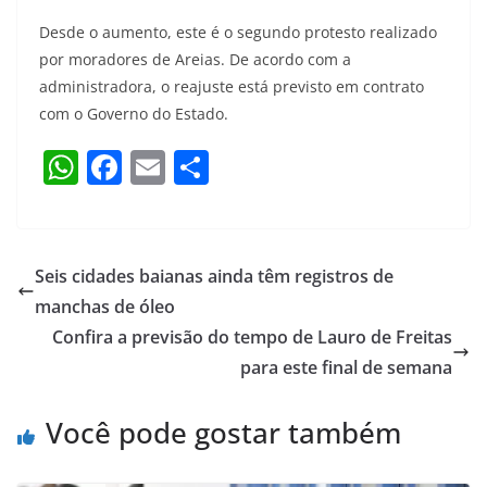
Desde o aumento, este é o segundo protesto realizado
por moradores de Areias. De acordo com a
administradora, o reajuste está previsto em contrato
com o Governo do Estado.
W
F
E
S
h
a
m
h
at
c
ai
ar
s
e
l
e
Seis cidades baianas ainda têm registros de
A
b
manchas de óleo
p
o
Confira a previsão do tempo de Lauro de Freitas
p
o
para este final de semana
k
Você pode gostar também