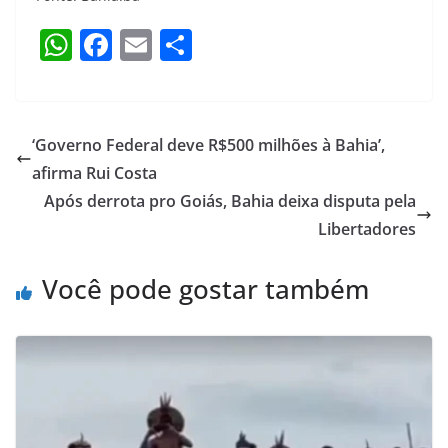
W
F
E
S
h
a
m
h
at
c
ai
ar
s
e
l
e
‘Governo Federal deve R$500 milhões à Bahia’,
A
b
afirma Rui Costa
p
o
Após derrota pro Goiás, Bahia deixa disputa pela
p
o
Libertadores
k
Você pode gostar também