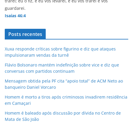
trarei; eu o fiz, e eu vos levarei, e eu vos trarei e vos
guardarei.
Isaías 46:4
Posts recentes
Xuxa responde críticas sobre figurino e diz que ataques
impulsionaram vendas da turnê
Flávio Bolsonaro mantém indefinição sobre vice e diz que
conversas com partidos continuam
Mensagem obtida pela PF cita “apoio total” de ACM Neto ao
banqueiro Daniel Vorcaro
Homem é morto a tiros após criminosos invadirem residência
em Camaçari
Homem é baleado após discussão por dívida no Centro de
Mata de São João