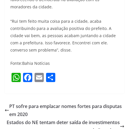
moradores da cidade.
“Rui tem feito muita coisa para a cidade, acaba
contribuindo para a avaliação positiva do prefeito. A
cidade vai bem, as pessoas acabam juntando a cidade
com a prefeitura. Isso favorece. Encontrei com ele.
converso sem problema”, disse.
Fonte:Bahia Notícias
W
F
E
S
h
a
m
h
at
c
ai
ar
s
e
l
e
PT sofre para emplacar nomes fortes para disputas
A
b
em 2020
p
o
Estados do NE tentam deter saída de investimentos