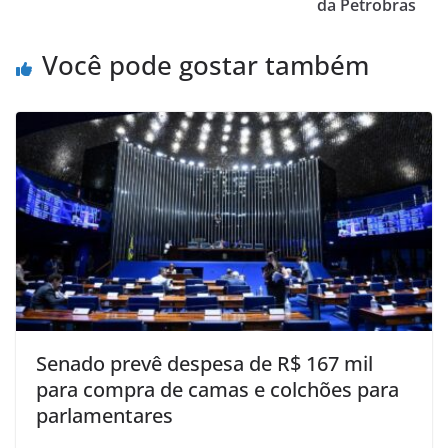
p
o
da Petrobras
k
Você pode gostar também
Senado prevê despesa de R$ 167 mil
para compra de camas e colchões para
parlamentares