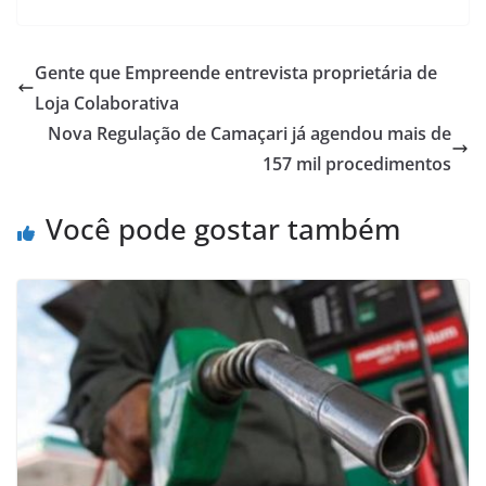
at
c
ai
ar
s
e
l
e
Gente que Empreende entrevista proprietária de
A
b
Loja Colaborativa
p
o
Nova Regulação de Camaçari já agendou mais de
p
o
157 mil procedimentos
k
Você pode gostar também