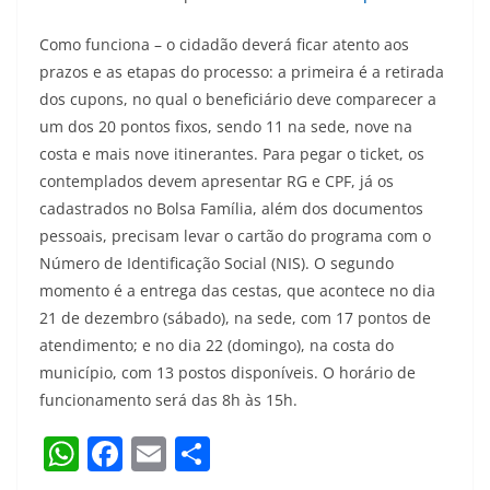
Como funciona – o cidadão deverá ficar atento aos
prazos e as etapas do processo: a primeira é a retirada
dos cupons, no qual o beneficiário deve comparecer a
um dos 20 pontos fixos, sendo 11 na sede, nove na
costa e mais nove itinerantes. Para pegar o ticket, os
contemplados devem apresentar RG e CPF, já os
cadastrados no Bolsa Família, além dos documentos
pessoais, precisam levar o cartão do programa com o
Número de Identificação Social (NIS). O segundo
momento é a entrega das cestas, que acontece no dia
21 de dezembro (sábado), na sede, com 17 pontos de
atendimento; e no dia 22 (domingo), na costa do
município, com 13 postos disponíveis. O horário de
funcionamento será das 8h às 15h.
W
F
E
S
h
a
m
h