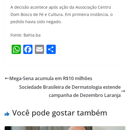
A decisão acontece após ação da Associação Centro
Dom Bosco de Fé e Cultura. Em primeira instância, o
pedido havia sido negado.
Fonte: Bahia.ba
W
F
E
S
h
a
m
h
at
c
ai
ar
s
e
l
e
Mega-Sena acumula em R$10 milhões
A
b
Sociedade Brasileira de Dermatologia estende
p
o
campanha de Dezembro Laranja
p
o
Você pode gostar também
k