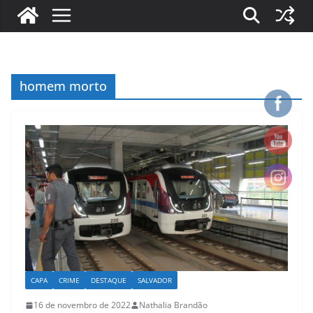
homem morto
CAPA
CRIME
DESTAQUE
SALVADOR
16 de novembro de 2022
Nathalia Brandão