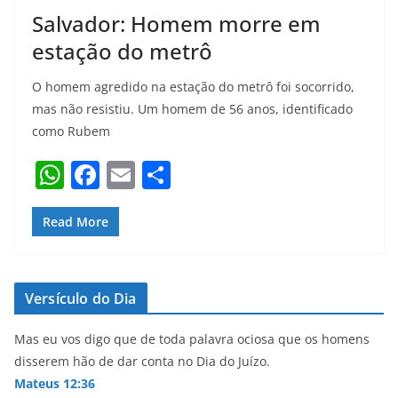
Salvador: Homem morre em
estação do metrô
O homem agredido na estação do metrô foi socorrido,
mas não resistiu. Um homem de 56 anos, identificado
como Rubem
W
F
E
S
h
a
m
h
at
c
ai
ar
Read More
s
e
l
e
A
b
Versículo do Dia
p
o
p
o
Mas eu vos digo que de toda palavra ociosa que os homens
disserem hão de dar conta no Dia do Juízo.
k
Mateus 12:36