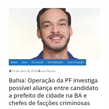
A
b
p
o
p
o
k
BAHIA
CAPA
DESTAQUE
INFORMAÇÃO
INVESTIGAÇÃO
14 de abril de 2026
Lais Nunes
Bahia: Operação da PF investiga
possível aliança entre candidato
a prefeito de cidade na BA e
chefes de facções criminosas