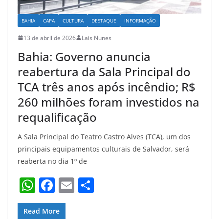
BAHIA
CAPA
CULTURA
DESTAQUE
INFORMAÇÃO
13 de abril de 2026
Lais Nunes
Bahia: Governo anuncia
reabertura da Sala Principal do
TCA três anos após incêndio; R$
260 milhões foram investidos na
requalificação
A Sala Principal do Teatro Castro Alves (TCA), um dos
principais equipamentos culturais de Salvador, será
reaberta no dia 1º de
W
F
E
S
h
a
m
h
at
c
ai
ar
Read More