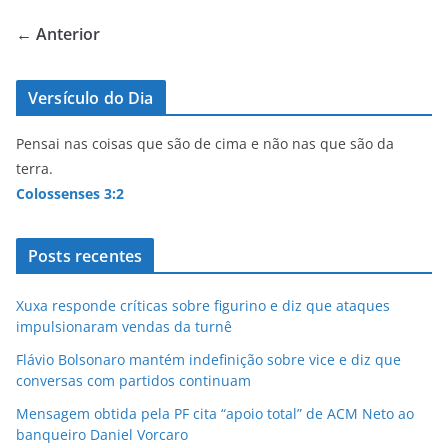
A
b
← Anterior
p
o
p
o
Versículo do Dia
k
Pensai nas coisas que são de cima e não nas que são da
terra.
Colossenses 3:2
Posts recentes
Xuxa responde críticas sobre figurino e diz que ataques
impulsionaram vendas da turnê
Flávio Bolsonaro mantém indefinição sobre vice e diz que
conversas com partidos continuam
Mensagem obtida pela PF cita “apoio total” de ACM Neto ao
banqueiro Daniel Vorcaro