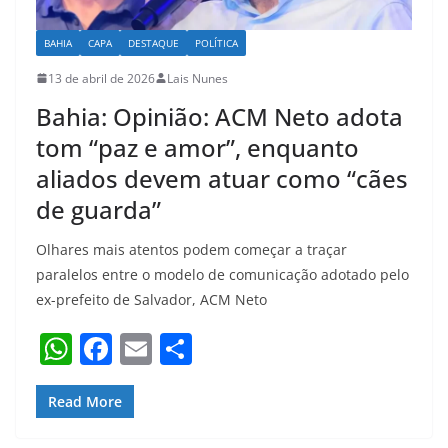
BAHIA
CAPA
DESTAQUE
POLÍTICA
13 de abril de 2026
Lais Nunes
Bahia: Opinião: ACM Neto adota
tom “paz e amor”, enquanto
aliados devem atuar como “cães
de guarda”
Olhares mais atentos podem começar a traçar
paralelos entre o modelo de comunicação adotado pelo
ex-prefeito de Salvador, ACM Neto
W
F
E
S
h
a
m
h
at
c
ai
ar
Read More
s
e
l
e