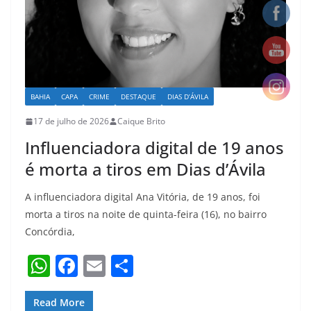
k
BAHIA
CAPA
CRIME
DESTAQUE
DIAS D’ÁVILA
17 de julho de 2026
Caique Brito
Influenciadora digital de 19 anos
é morta a tiros em Dias d’Ávila
A influenciadora digital Ana Vitória, de 19 anos, foi
morta a tiros na noite de quinta-feira (16), no bairro
Concórdia,
W
F
E
S
h
a
m
h
at
c
ai
ar
Read More