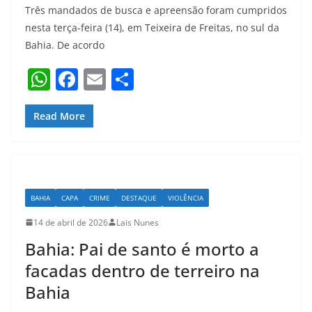
Três mandados de busca e apreensão foram cumpridos
nesta terça-feira (14), em Teixeira de Freitas, no sul da
Bahia. De acordo
W
F
E
S
h
a
m
h
at
c
ai
ar
Read More
s
e
l
e
A
b
p
o
BAHIA
CAPA
CRIME
DESTAQUE
VIOLÊNCIA
p
o
14 de abril de 2026
Lais Nunes
k
Bahia: Pai de santo é morto a
facadas dentro de terreiro na
Bahia