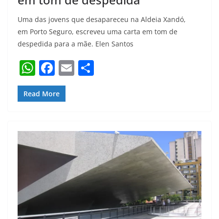
Uma das jovens que desapareceu na Aldeia Xandó,
em Porto Seguro, escreveu uma carta em tom de
despedida para a mãe. Elen Santos
W
F
E
S
h
a
m
h
at
c
ai
ar
Read More
s
e
l
e
A
b
p
o
p
o
k