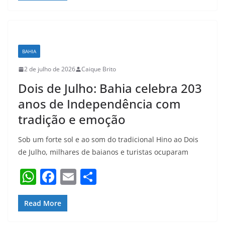
s
e
l
e
A
b
p
o
BAHIA
p
o
2 de julho de 2026
Caique Brito
k
Dois de Julho: Bahia celebra 203
anos de Independência com
tradição e emoção
Sob um forte sol e ao som do tradicional Hino ao Dois
de Julho, milhares de baianos e turistas ocuparam
W
F
E
S
h
a
m
h
at
c
ai
ar
Read More
s
e
l
e