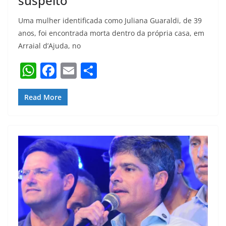
suspeito
Uma mulher identificada como Juliana Guaraldi, de 39
anos, foi encontrada morta dentro da própria casa, em
Arraial d’Ajuda, no
W
F
E
S
h
a
m
h
at
c
ai
ar
Read More
s
e
l
e
A
b
p
o
p
o
k