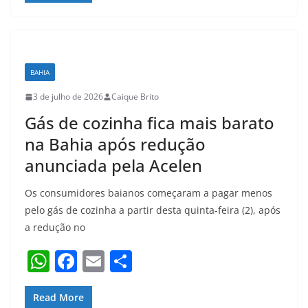
s
e
l
e
A
b
p
o
BAHIA
p
o
3 de julho de 2026
Caique Brito
k
Gás de cozinha fica mais barato
na Bahia após redução
anunciada pela Acelen
Os consumidores baianos começaram a pagar menos
pelo gás de cozinha a partir desta quinta-feira (2), após
a redução no
W
F
E
S
h
a
m
h
at
c
ai
ar
Read More