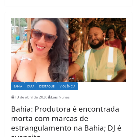
s
e
l
e
A
b
p
o
p
o
k
BAHIA
CAPA
DESTAQUE
VIOLÊNCIA
13 de abril de 2026
Lais Nunes
Bahia: Produtora é encontrada
morta com marcas de
estrangulamento na Bahia; DJ é