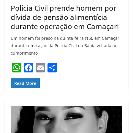
Polícia Civil prende homem por
dívida de pensão alimentícia
durante operação em Camaçari
Um homem foi preso na quinta-feira (16), em Camaçari,
durante uma ação da Polícia Civil da Bahia voltada ao
cumprimento
W
F
E
S
h
a
m
h
at
c
ai
ar
Read More
s
e
l
e
A
b
p
o
p
o