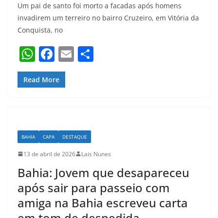
Um pai de santo foi morto a facadas após homens
invadirem um terreiro no bairro Cruzeiro, em Vitória da
Conquista, no
W
F
E
S
h
a
m
h
at
c
ai
ar
Read More
s
e
l
e
A
b
p
o
BAHIA
CAPA
DESTAQUE
p
o
13 de abril de 2026
Lais Nunes
k
Bahia: Jovem que desapareceu
após sair para passeio com
amiga na Bahia escreveu carta
em tom de despedida