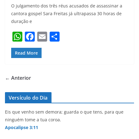
O julgamento dos três réus acusados de assassinar a
cantora gospel Sara Freitas já ultrapassa 30 horas de
duração e
W
F
E
S
h
a
m
h
at
c
ai
ar
Read More
s
e
l
e
A
b
← Anterior
p
o
p
o
Versículo do Dia
k
Eis que venho sem demora; guarda o que tens, para que
ninguém tome a tua coroa.
Apocalipse 3:11