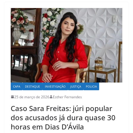
A
b
p
o
p
o
k
CAPA
DESTAQUE
INVESTIGAÇÃO
JUSTIÇA
POLICIA
25 de março de 2026
Esther Fernandes
Caso Sara Freitas: júri popular
dos acusados já dura quase 30
horas em Dias D’Ávila