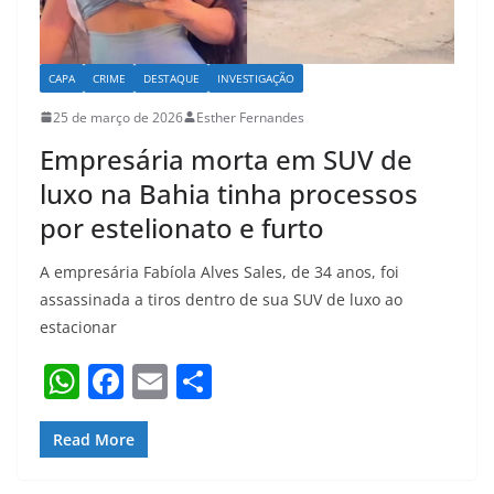
CAPA
CRIME
DESTAQUE
INVESTIGAÇÃO
25 de março de 2026
Esther Fernandes
Empresária morta em SUV de
luxo na Bahia tinha processos
por estelionato e furto
A empresária Fabíola Alves Sales, de 34 anos, foi
assassinada a tiros dentro de sua SUV de luxo ao
estacionar
W
F
E
S
h
a
m
h
at
c
ai
ar
Read More
s
e
l
e