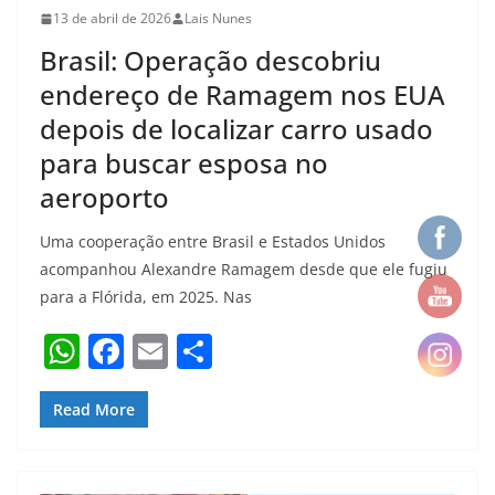
p
o
13 de abril de 2026
Lais Nunes
k
Brasil: Operação descobriu
endereço de Ramagem nos EUA
depois de localizar carro usado
para buscar esposa no
aeroporto
Uma cooperação entre Brasil e Estados Unidos
acompanhou Alexandre Ramagem desde que ele fugiu
para a Flórida, em 2025. Nas
W
F
E
S
h
a
m
h
at
c
ai
ar
Read More
s
e
l
e
A
b