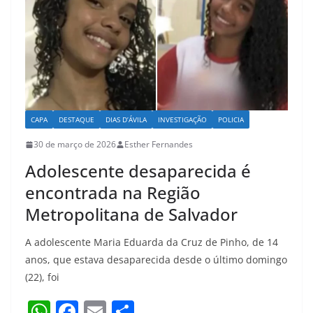
p
o
k
CAPA
DESTAQUE
DIAS D’ÁVILA
INVESTIGAÇÃO
POLICIA
30 de março de 2026
Esther Fernandes
Adolescente desaparecida é
encontrada na Região
Metropolitana de Salvador
A adolescente Maria Eduarda da Cruz de Pinho, de 14
anos, que estava desaparecida desde o último domingo
(22), foi
W
F
E
S