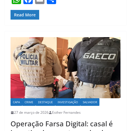
h
a
m
h
at
c
ai
ar
Read More
s
e
l
e
A
b
p
o
p
o
k
CAPA
CRIME
DESTAQUE
INVESTIGAÇÃO
SALVADOR
27 de março de 2026
Esther Fernandes
Operação Farsa Digital: casal é