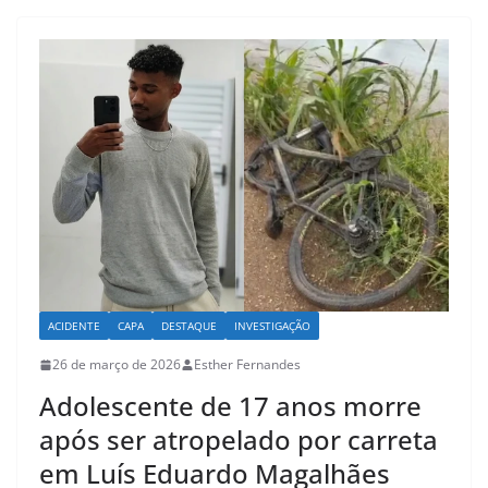
s
e
l
e
A
b
p
o
p
o
k
ACIDENTE
CAPA
DESTAQUE
INVESTIGAÇÃO
26 de março de 2026
Esther Fernandes
Adolescente de 17 anos morre
após ser atropelado por carreta
em Luís Eduardo Magalhães