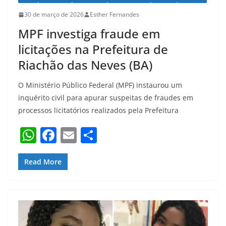
30 de março de 2026
Esther Fernandes
MPF investiga fraude em
licitações na Prefeitura de
Riachão das Neves (BA)
O Ministério Público Federal (MPF) instaurou um
inquérito civil para apurar suspeitas de fraudes em
processos licitatórios realizados pela Prefeitura
W
F
E
S
h
a
m
h
at
c
ai
ar
Read More
s
e
l
e
A
b
p
o