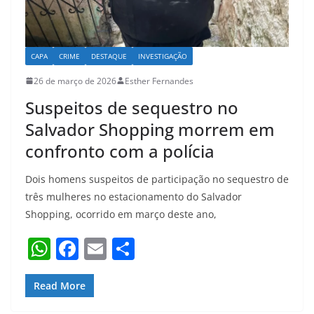
CAPA
CRIME
DESTAQUE
INVESTIGAÇÃO
26 de março de 2026
Esther Fernandes
Suspeitos de sequestro no
Salvador Shopping morrem em
confronto com a polícia
Dois homens suspeitos de participação no sequestro de
três mulheres no estacionamento do Salvador
Shopping, ocorrido em março deste ano,
W
F
E
S
h
a
m
h
at
c
ai
ar
Read More