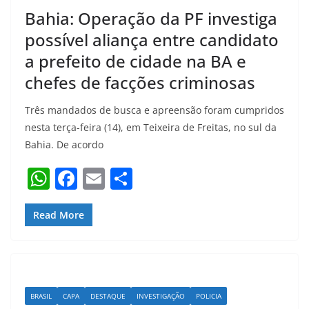
Bahia: Operação da PF investiga
possível aliança entre candidato
a prefeito de cidade na BA e
chefes de facções criminosas
Três mandados de busca e apreensão foram cumpridos
nesta terça-feira (14), em Teixeira de Freitas, no sul da
Bahia. De acordo
W
F
E
S
h
a
m
h
at
c
ai
ar
Read More
s
e
l
e
A
b
p
o
BRASIL
CAPA
DESTAQUE
INVESTIGAÇÃO
POLICIA