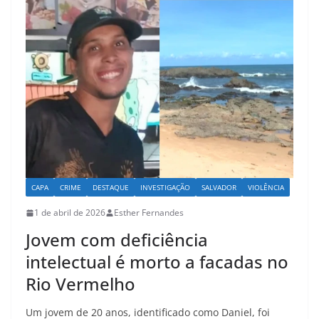
p
o
p
o
k
CAPA
CRIME
DESTAQUE
INVESTIGAÇÃO
SALVADOR
VIOLÊNCIA
1 de abril de 2026
Esther Fernandes
Jovem com deficiência
intelectual é morto a facadas no
Rio Vermelho
Um jovem de 20 anos, identificado como Daniel, foi