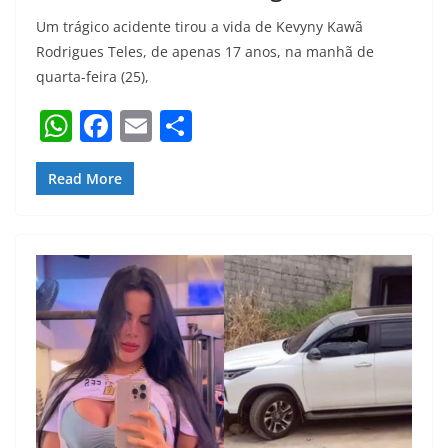
Um trágico acidente tirou a vida de Kevyny Kawã
Rodrigues Teles, de apenas 17 anos, na manhã de
quarta-feira (25),
W
F
E
S
h
a
m
h
at
c
ai
ar
Read More
s
e
l
e
A
b
p
o
p
o
k