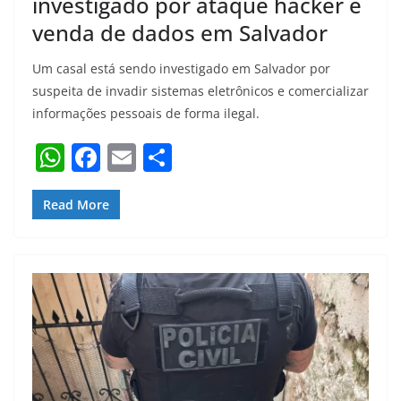
investigado por ataque hacker e
venda de dados em Salvador
Um casal está sendo investigado em Salvador por
suspeita de invadir sistemas eletrônicos e comercializar
informações pessoais de forma ilegal.
W
F
E
S
h
a
m
h
at
c
ai
ar
Read More
s
e
l
e
A
b
p
o
p
o
k