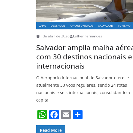
CAPA
DESTAQUE
OPORTUNIDADE
SALVADOR
TURISMO
1 de abril de 2026
Esther Fernandes
Salvador amplia malha aére
com 30 destinos nacionais e
internacionais
O Aeroporto Internacional de Salvador oferece
atualmente 30 voos regulares, sendo 24 rotas
nacionais e seis internacionais, consolidando a
capital
W
F
E
S
h
a
m
h
Read More