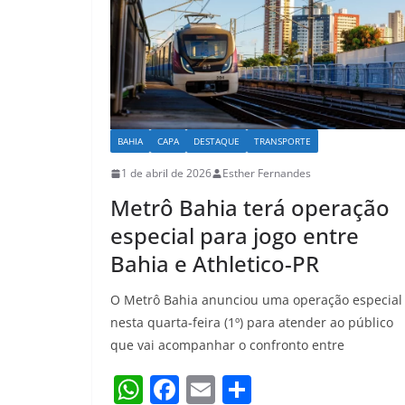
p
o
k
BAHIA
CAPA
DESTAQUE
TRANSPORTE
1 de abril de 2026
Esther Fernandes
Metrô Bahia terá operação
especial para jogo entre
Bahia e Athletico-PR
O Metrô Bahia anunciou uma operação especial
nesta quarta-feira (1º) para atender ao público
que vai acompanhar o confronto entre
W
F
E
S