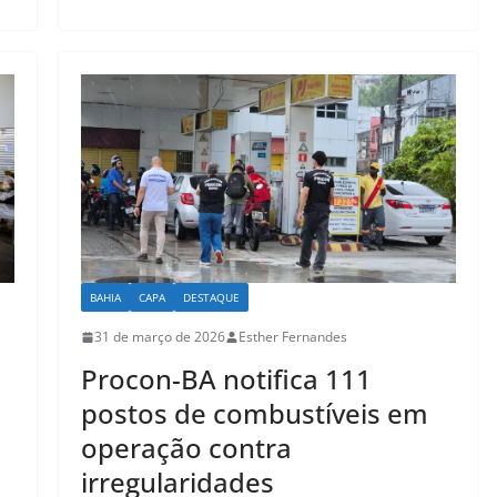
s
e
l
e
A
b
p
o
p
o
k
BAHIA
CAPA
DESTAQUE
31 de março de 2026
Esther Fernandes
Procon-BA notifica 111
postos de combustíveis em
operação contra
irregularidades