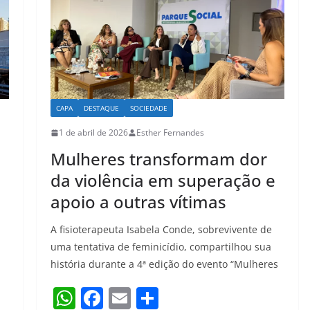
CAPA
DESTAQUE
SOCIEDADE
1 de abril de 2026
Esther Fernandes
Mulheres transformam dor
da violência em superação e
apoio a outras vítimas
A fisioterapeuta Isabela Conde, sobrevivente de
uma tentativa de feminicídio, compartilhou sua
história durante a 4ª edição do evento “Mulheres
W
F
E
S