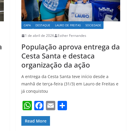
CAPA
DESTAQUE
LAURO DE FREITAS
SOCIEDADE
1 de abril de 2026
Esther Fernandes
a
População aprova entrega da
Cesta Santa e destaca
organização da ação
A entrega da Cesta Santa teve início desde a
manhã de terça-feira (31/3) em Lauro de Freitas e
já conquistou
W
F
E
S
h
a
m
h
at
c
ai
ar
Read More