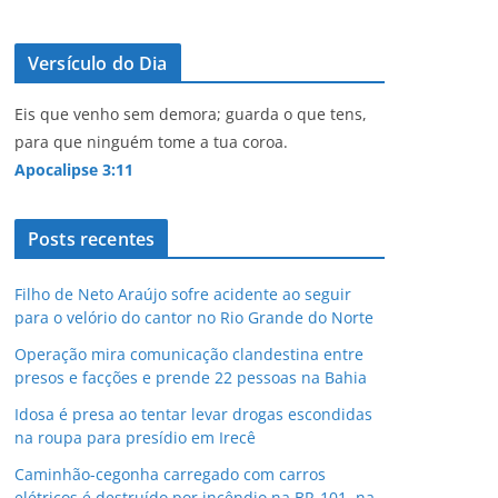
Versículo do Dia
Eis que venho sem demora; guarda o que tens,
para que ninguém tome a tua coroa.
Apocalipse 3:11
Posts recentes
Filho de Neto Araújo sofre acidente ao seguir
para o velório do cantor no Rio Grande do Norte
Operação mira comunicação clandestina entre
presos e facções e prende 22 pessoas na Bahia
Idosa é presa ao tentar levar drogas escondidas
na roupa para presídio em Irecê
Caminhão-cegonha carregado com carros
elétricos é destruído por incêndio na BR-101, na