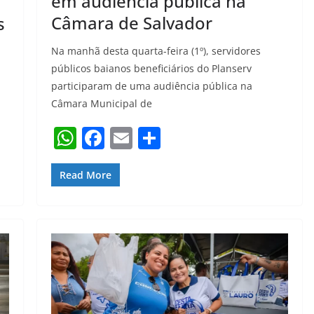
em audiência pública na
Câmara de Salvador
s
Na manhã desta quarta-feira (1º), servidores
públicos baianos beneficiários do Planserv
participaram de uma audiência pública na
Câmara Municipal de
W
F
E
S
h
a
m
h
at
c
ai
ar
Read More
s
e
l
e
A
b
p
o
p
o
k