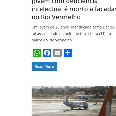
Jovem com deficiência
intelectual é morto a facada
no Rio Vermelho
Um jovem de 20 anos, identificado como Daniel,
foi assassinado na noite de terça-feira (31) no
bairro do Rio Vermelho,
W
F
E
S
h
a
m
h
at
c
ai
ar
Read More
s
e
l
e
A
b
p
o
p
o
k