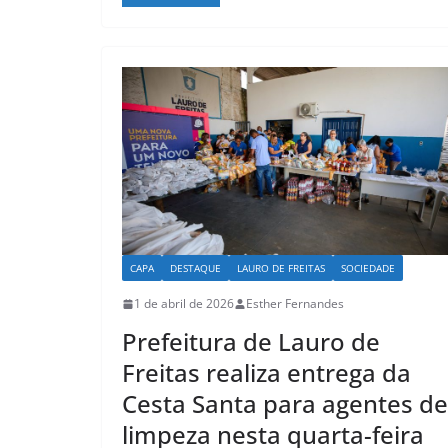
at
c
ai
ar
s
e
l
e
A
b
p
o
p
o
k
CAPA
DESTAQUE
LAURO DE FREITAS
SOCIEDADE
1 de abril de 2026
Esther Fernandes
Prefeitura de Lauro de
Freitas realiza entrega da
Cesta Santa para agentes de
limpeza nesta quarta-feira