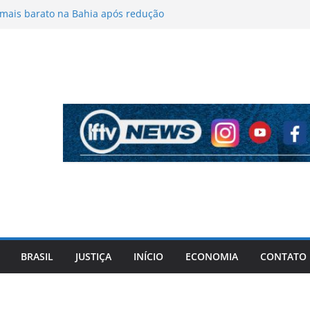
 mais barato na Bahia após redução
len
 sofre acidente ao seguir para o velório
rande do Norte
nicação clandestina entre presos e
2 pessoas na Bahia
ntar levar drogas escondidas na roupa
ecê
arregado com carros elétricos é
dio na BR-101, na Bahia
BRASIL
JUSTIÇA
INÍCIO
ECONOMIA
CONTATO