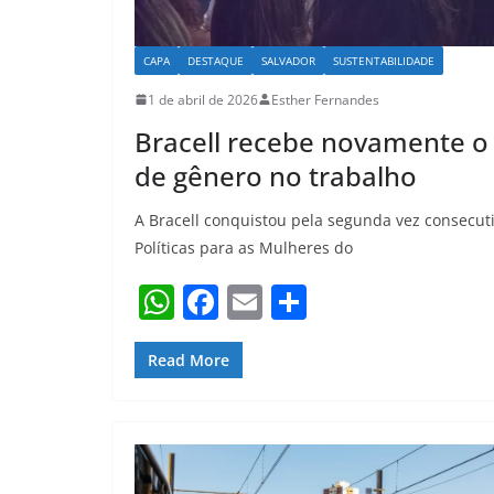
CAPA
DESTAQUE
SALVADOR
SUSTENTABILIDADE
1 de abril de 2026
Esther Fernandes
Bracell recebe novamente o 
de gênero no trabalho
A Bracell conquistou pela segunda vez consecutiv
Políticas para as Mulheres do
W
F
E
S
h
a
m
h
at
c
ai
ar
Read More
s
e
l
e
A
b
p
o