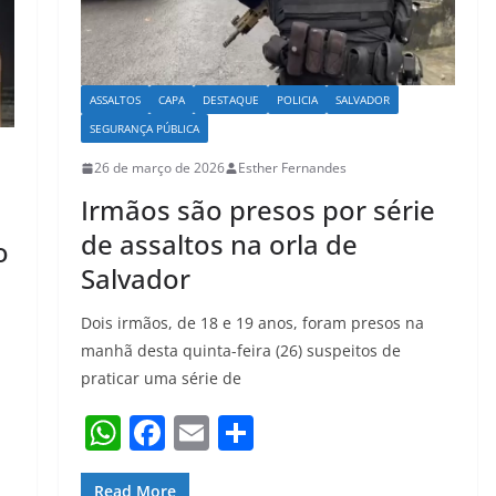
ASSALTOS
CAPA
DESTAQUE
POLICIA
SALVADOR
SEGURANÇA PÚBLICA
26 de março de 2026
Esther Fernandes
Irmãos são presos por série
de assaltos na orla de
o
Salvador
Dois irmãos, de 18 e 19 anos, foram presos na
manhã desta quinta-feira (26) suspeitos de
praticar uma série de
W
F
E
S
h
a
m
h
Read More