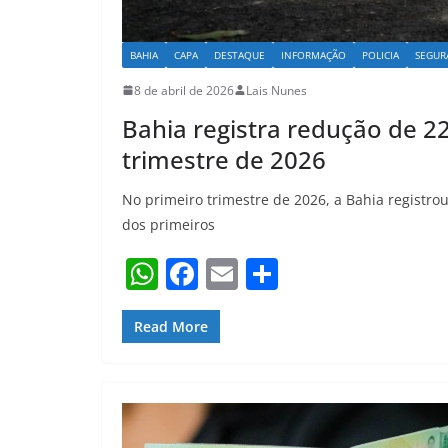
BAHIA
CAPA
DESTAQUE
INFORMAÇÃO
POLICIA
SEGUR
8 de abril de 2026
Lais Nunes
Bahia registra redução de 2
trimestre de 2026
No primeiro trimestre de 2026, a Bahia registro
dos primeiros
W
F
E
S
h
a
m
h
at
c
ai
ar
Read More
s
e
l
e
A
b
p
o