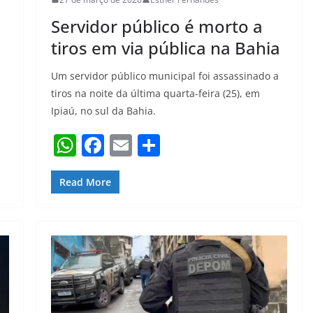
Servidor público é morto a
tiros em via pública na Bahia
Um servidor público municipal foi assassinado a
tiros na noite da última quarta-feira (25), em
Ipiaú, no sul da Bahia.
W
F
E
S
h
a
m
h
at
c
ai
ar
Read More
s
e
l
e
A
b
p
o
p
o
k