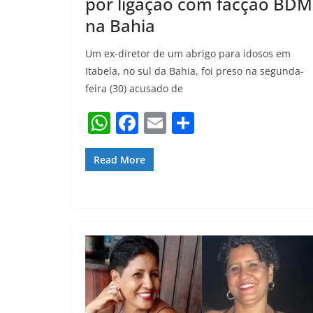
por ligação com facção BDM
na Bahia
Um ex-diretor de um abrigo para idosos em
Itabela, no sul da Bahia, foi preso na segunda-
feira (30) acusado de
W
F
E
S
h
a
m
h
at
c
ai
ar
Read More
s
e
l
e
A
b
p
o
p
o
k