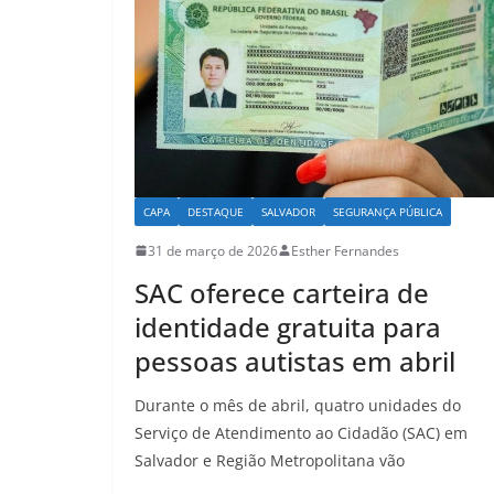
p
o
k
CAPA
DESTAQUE
SALVADOR
SEGURANÇA PÚBLICA
31 de março de 2026
Esther Fernandes
SAC oferece carteira de
identidade gratuita para
pessoas autistas em abril
Durante o mês de abril, quatro unidades do
Serviço de Atendimento ao Cidadão (SAC) em
Salvador e Região Metropolitana vão