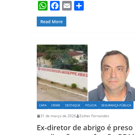
W
F
E
S
h
a
m
h
at
c
ai
ar
Read More
s
e
l
e
A
b
p
o
p
o
k
CAPA
CRIME
DESTAQUE
POLICIA
SEGURANÇA PÚBLICA
31 de março de 2026
Esther Fernandes
Ex-diretor de abrigo é preso