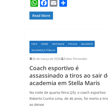
W
F
E
S
h
a
m
h
at
c
ai
ar
Read More
s
e
l
e
A
b
p
o
CAPA
CRIME
DESTAQUE
POLICIA
SALVADOR
p
o
SEGURANÇA PÚBLICA
k
26 de março de 2026
Esther Fernandes
Coach esportivo é
assassinado a tiros ao sair d
academia em Stella Maris
Na noite de quarta-feira (25), o coach esportivo
Roberto Cunha Lima, de 46 anos, foi morto a tir
ao deixar