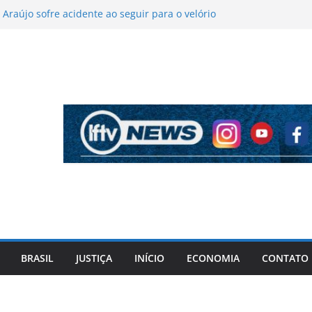
 Araújo sofre acidente ao seguir para o velório
 Rio Grande do Norte
 reforma ministerial de olho nas eleições
s de 2026
canetas emagrecedoras são apreendidas
ação policial no sudoeste baiano
ive após fingir estar morta durante tentativa
o no interior da Bahia
om tiro na nuca em Salvador; marido,
al militar, é preso e investigado por
BRASIL
JUSTIÇA
INÍCIO
ECONOMIA
CONTATO