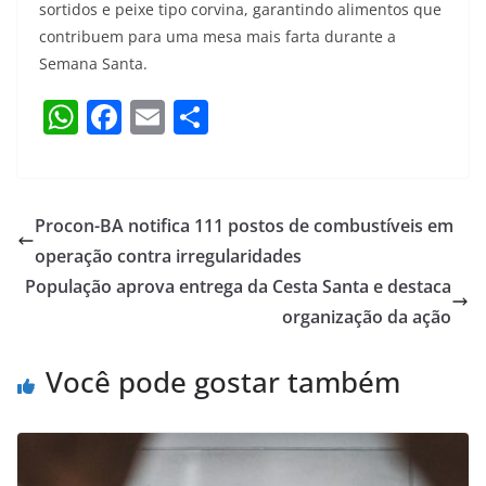
sortidos e peixe tipo corvina, garantindo alimentos que
contribuem para uma mesa mais farta durante a
Semana Santa.
W
F
E
S
h
a
m
h
at
c
ai
ar
s
e
l
e
Procon-BA notifica 111 postos de combustíveis em
A
b
operação contra irregularidades
p
o
População aprova entrega da Cesta Santa e destaca
p
o
organização da ação
k
Você pode gostar também