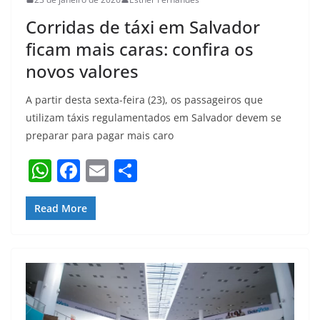
Corridas de táxi em Salvador
ficam mais caras: confira os
novos valores
A partir desta sexta-feira (23), os passageiros que
utilizam táxis regulamentados em Salvador devem se
preparar para pagar mais caro
W
F
E
S
h
a
m
h
at
c
ai
ar
Read More
s
e
l
e
A
b
p
o
p
o