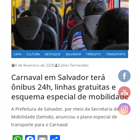
k
CAPA
CULTURA
DESTAQUE
SALVADOR
TRÂNSITO
TRANSPORTE
6 de fevereiro de 2026
Esther Fernandes
Carnaval em Salvador terá
ônibus 24h, linhas gratuitas e
esquema especial de mobilidade
A Prefeitura de Salvador, por meio da Secretaria de
Mobilidade (Semob), anunciou o plano especial de
transporte para o Carnaval
W
F
E
S