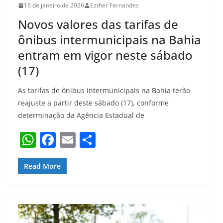
16 de janeiro de 2026
Esther Fernandes
Novos valores das tarifas de
ônibus intermunicipais na Bahia
entram em vigor neste sábado
(17)
As tarifas de ônibus intermunicipais na Bahia terão
reajuste a partir deste sábado (17), conforme
determinação da Agência Estadual de
W
F
E
S
h
a
m
h
at
c
ai
ar
Read More
s
e
l
e
A
b
p
o