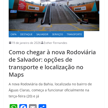
k
CAPA
DESTAQUE
SALVADOR
SERVIÇOS
TRANSPORTE
19 de janeiro de 2026
Esther Fernandes
Como chegar à nova Rodoviária
de Salvador: opções de
transporte e localização no
Maps
A nova Rodoviária da Bahia, localizada no bairro de
Águas Claras, começa a funcionar oficialmente na
terça-feira (20) e já
W
F
E
S