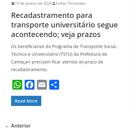
15 de janeiro de 2026
Esther Fernandes
Recadastramento para
transporte universitário segue
acontecendo; veja prazos
Os beneficiários do Programa de Transporte Social,
Técnico e Universitário (TSTU) da Prefeitura de
Camaçari precisam ficar atentos ao prazo de
recadastramento.
W
F
E
S
h
a
m
h
at
c
ai
ar
Read More
s
e
l
e
A
b
← Anterior
p
o