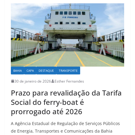
A
b
p
o
p
o
k
BAHIA
CAPA
DESTAQUE
TRANSPORTE
30 de janeiro de 2026
Esther Fernandes
Prazo para revalidação da Tarifa
Social do ferry-boat é
prorrogado até 2026
A Agência Estadual de Regulação de Serviços Públicos
de Energia, Transportes e Comunicações da Bahia