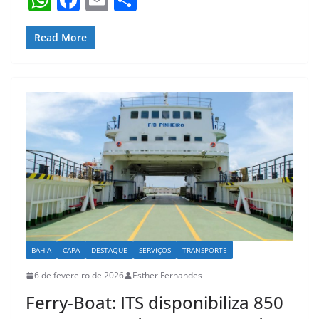
h
a
m
h
at
c
ai
ar
Read More
s
e
l
e
A
b
p
o
p
o
k
BAHIA
CAPA
DESTAQUE
SERVIÇOS
TRANSPORTE
6 de fevereiro de 2026
Esther Fernandes
Ferry-Boat: ITS disponibiliza 850