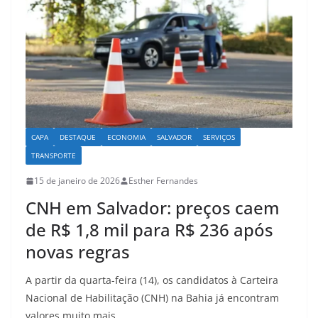
p
o
k
CAPA
DESTAQUE
ECONOMIA
SALVADOR
SERVIÇOS
TRANSPORTE
15 de janeiro de 2026
Esther Fernandes
CNH em Salvador: preços caem
de R$ 1,8 mil para R$ 236 após
novas regras
A partir da quarta-feira (14), os candidatos à Carteira
Nacional de Habilitação (CNH) na Bahia já encontram
valores muito mais