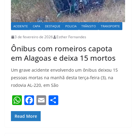
ACIDENTE
CAPA
DESTAQUE
POLICIA
TRÂNSITO
TRANSPORTE
3 de fevereiro de 2026
Esther Fernandes
Ônibus com romeiros capota
em Alagoas e deixa 15 mortos
Um grave acidente envolvendo um ônibus deixou 15
pessoas mortas na manhã desta terça-feira (3), na
rodovia AL-220, em São
W
F
E
S
h
a
m
h
at
c
ai
ar
Read More
s
e
l
e