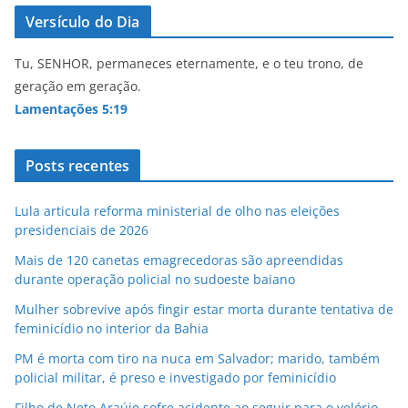
p
o
Versículo do Dia
k
Tu, SENHOR, permaneces eternamente, e o teu trono, de
geração em geração.
Lamentações 5:19
Posts recentes
Lula articula reforma ministerial de olho nas eleições
presidenciais de 2026
Mais de 120 canetas emagrecedoras são apreendidas
durante operação policial no sudoeste baiano
Mulher sobrevive após fingir estar morta durante tentativa de
feminicídio no interior da Bahia
PM é morta com tiro na nuca em Salvador; marido, também
policial militar, é preso e investigado por feminicídio
Filho de Neto Araújo sofre acidente ao seguir para o velório