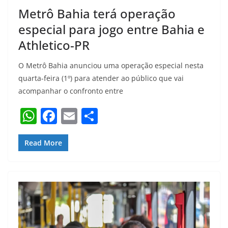
Metrô Bahia terá operação
especial para jogo entre Bahia e
Athletico-PR
O Metrô Bahia anunciou uma operação especial nesta
quarta-feira (1º) para atender ao público que vai
acompanhar o confronto entre
W
F
E
S
h
a
m
h
at
c
ai
ar
Read More
s
e
l
e
A
b
p
o
p
o