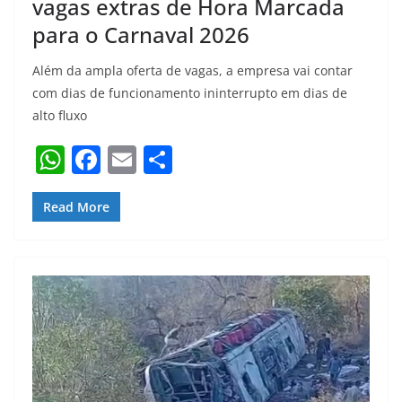
vagas extras de Hora Marcada
para o Carnaval 2026
Além da ampla oferta de vagas, a empresa vai contar
com dias de funcionamento ininterrupto em dias de
alto fluxo
W
F
E
S
h
a
m
h
at
c
ai
ar
Read More
s
e
l
e
A
b
p
o
p
o
k