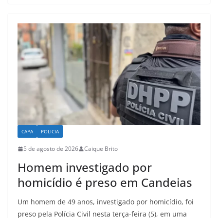
s
e
l
e
A
b
p
o
p
o
k
CAPA
POLICIA
5 de agosto de 2026
Caique Brito
Homem investigado por
homicídio é preso em Candeias
Um homem de 49 anos, investigado por homicídio, foi
preso pela Polícia Civil nesta terça-feira (5), em uma