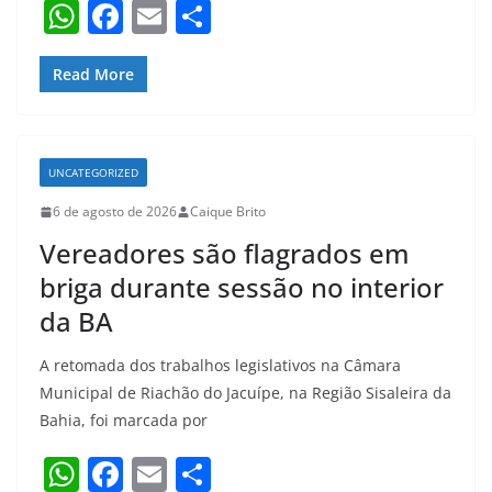
W
F
E
S
h
a
m
h
at
c
ai
ar
Read More
s
e
l
e
A
b
UNCATEGORIZED
p
o
6 de agosto de 2026
Caique Brito
p
o
Vereadores são flagrados em
k
briga durante sessão no interior
da BA
A retomada dos trabalhos legislativos na Câmara
Municipal de Riachão do Jacuípe, na Região Sisaleira da
Bahia, foi marcada por
W
F
E
S