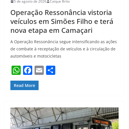
5 de agosto de 2026
Caique Brito
Operação Ressonância vistoria
veículos em Simões Filho e terá
nova etapa em Camaçari
A Operação Ressonância segue intensificando as ações
de combate à receptação de veículos e à circulação de
automóveis e motocicletas
W
F
E
S
h
a
m
h
at
c
ai
ar
Read More
s
e
l
e
A
b
p
o
p
o