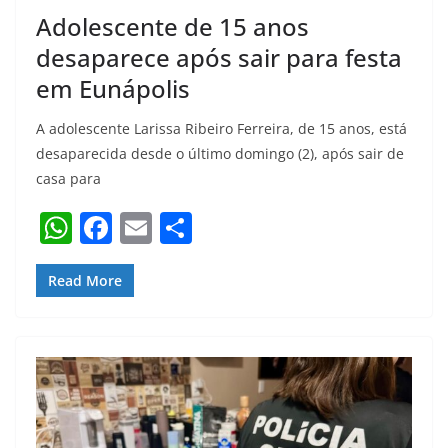
Adolescente de 15 anos
desaparece após sair para festa
em Eunápolis
A adolescente Larissa Ribeiro Ferreira, de 15 anos, está
desaparecida desde o último domingo (2), após sair de
casa para
W
F
E
S
h
a
m
h
at
c
ai
ar
Read More
s
e
l
e
A
b
p
o
p
o