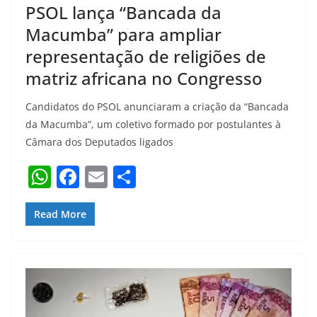
PSOL lança “Bancada da
Macumba” para ampliar
representação de religiões de
matriz africana no Congresso
Candidatos do PSOL anunciaram a criação da “Bancada
da Macumba”, um coletivo formado por postulantes à
Câmara dos Deputados ligados
W
F
E
S
h
a
m
h
at
c
ai
ar
Read More
s
e
l
e
A
b
p
o
p
o