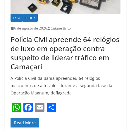
CAPA
POLICIA
6 de agosto de 2026
Caique Brito
Polícia Civil apreende 64 relógios
de luxo em operação contra
suspeito de liderar tráfico em
Camaçari
A Polícia Civil da Bahia apreendeu 64 relógios
masculinos de alto valor durante a segunda fase da
Operação Magnum, deflagrada
W
F
E
S
h
a
m
h
at
c
ai
ar
Read More