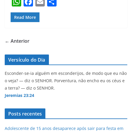
W
F
E
S
h
a
m
h
at
c
ai
ar
Read More
s
e
l
e
A
b
← Anterior
p
o
p
o
Versículo do Dia
k
Esconder-se-ia alguém em esconderijos, de modo que eu não
o veja? — diz o SENHOR. Porventura, não encho eu os céus e
a terra? — diz o SENHOR.
Jeremias 23:24
Posts recentes
Adolescente de 15 anos desaparece após sair para festa em