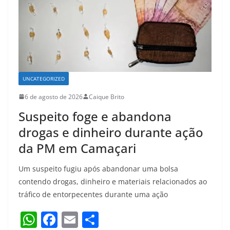
k
UNCATEGORIZED
6 de agosto de 2026
Caique Brito
Suspeito foge e abandona
drogas e dinheiro durante ação
da PM em Camaçari
Um suspeito fugiu após abandonar uma bolsa
contendo drogas, dinheiro e materiais relacionados ao
tráfico de entorpecentes durante uma ação
W
F
E
S