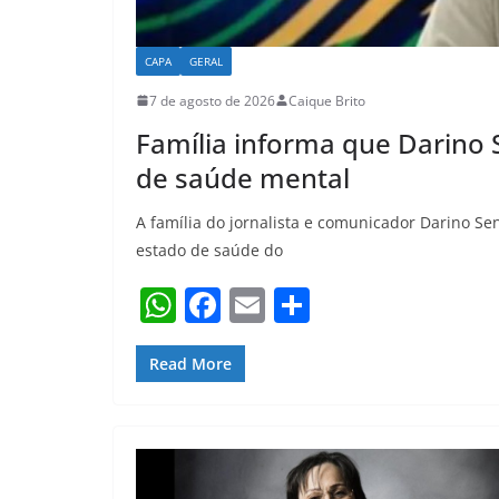
CAPA
GERAL
7 de agosto de 2026
Caique Brito
Família informa que Darino 
de saúde mental
A família do jornalista e comunicador Darino Sen
estado de saúde do
W
F
E
S
h
a
m
h
at
c
ai
ar
Read More
s
e
l
e
A
b
p
o