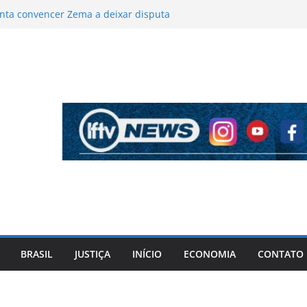
enta convencer Zema a deixar disputa
fortalecer candidatura de Flávio
ão se rompe e provoca incêndio no Jardim
açari
entativa de assalto e suspeito morre após
ador
ue Darino Sena iniciou tratamento em
mental
a completa 20 anos e segue como marco
ência contra a mulher
BRASIL
JUSTIÇA
INÍCIO
ECONOMIA
CONTATO