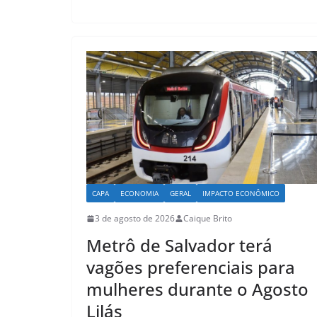
s
e
l
e
A
b
p
o
p
o
k
CAPA
ECONOMIA
GERAL
IMPACTO ECONÔMICO
3 de agosto de 2026
Caique Brito
Metrô de Salvador terá
vagões preferenciais para
mulheres durante o Agosto
Lilás