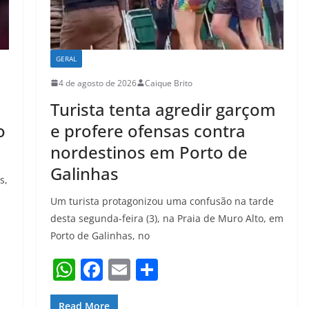
GERAL
4 de agosto de 2026
Caique Brito
o
Turista tenta agredir garçom
o
e profere ofensas contra
nordestinos em Porto de
Galinhas
s,
Um turista protagonizou uma confusão na tarde
desta segunda-feira (3), na Praia de Muro Alto, em
Porto de Galinhas, no
W
F
E
S
h
a
m
h
Read More