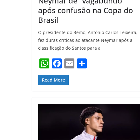
Neymar de “vagabundo”
após confusão na Copa do
Brasil
O presidente do Remo, Antônio Carlos Teixeira,
fez duras críticas ao atacante Neymar após a
classificação do Santos para a
W
F
E
S
h
a
m
h
at
c
ai
ar
Read More
s
e
l
e
A
b
p
o
p
o
k