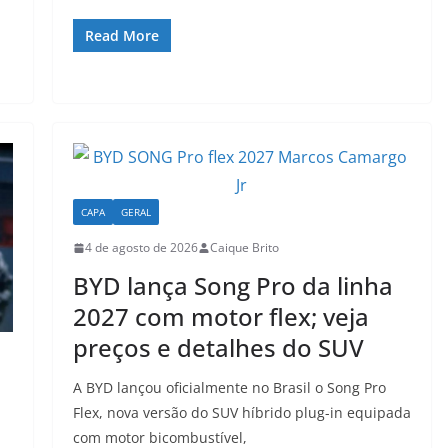
h
a
m
h
at
c
ai
ar
Read More
s
e
l
e
A
b
p
o
p
o
k
CAPA
GERAL
4 de agosto de 2026
Caique Brito
BYD lança Song Pro da linha
2027 com motor flex; veja
preços e detalhes do SUV
A BYD lançou oficialmente no Brasil o Song Pro
Flex, nova versão do SUV híbrido plug-in equipada
com motor bicombustível,