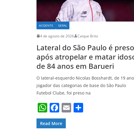
ACIDENTE
GERAL
4 de agosto de 2026
Caique Brito
Lateral do São Paulo é pres
após atropelar e matar idos
de 84 anos em Barueri
O lateral-esquerdo Nicolas Bosshardt, de 19 ano
jogador das categorias de base do São Paulo
Futebol Clube, foi preso na
W
F
E
S
h
a
m
h
at
c
ai
ar
Read More