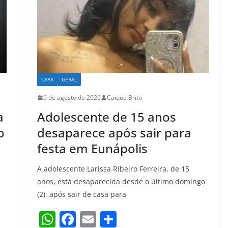
CAPA
GERAL
6 de agosto de 2026
Caique Brito
a
Adolescente de 15 anos
o
desaparece após sair para
festa em Eunápolis
A adolescente Larissa Ribeiro Ferreira, de 15
anos, está desaparecida desde o último domingo
(2), após sair de casa para
W
F
E
S