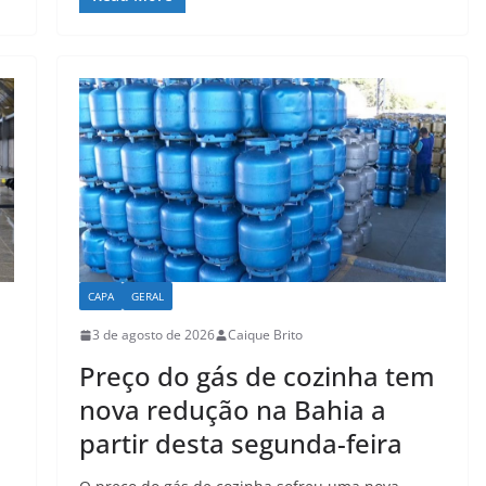
at
c
ai
ar
s
e
l
e
A
b
p
o
p
o
k
CAPA
GERAL
3 de agosto de 2026
Caique Brito
Preço do gás de cozinha tem
nova redução na Bahia a
partir desta segunda-feira