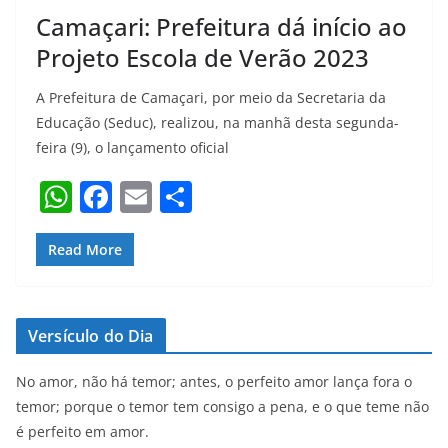
Camaçari: Prefeitura dá início ao
Projeto Escola de Verão 2023
A Prefeitura de Camaçari, por meio da Secretaria da
Educação (Seduc), realizou, na manhã desta segunda-
feira (9), o lançamento oficial
W
F
E
S
h
a
m
h
at
c
ai
ar
Read More
s
e
l
e
A
b
Versículo do Dia
p
o
p
o
No amor, não há temor; antes, o perfeito amor lança fora o
temor; porque o temor tem consigo a pena, e o que teme não
k
é perfeito em amor.