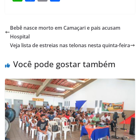
h
a
m
h
at
c
ai
ar
s
e
l
e
Bebê nasce morto em Camaçari e pais acusam
A
b
Hospital
p
o
Veja lista de estreias nas telonas nesta quinta-feira
p
o
Você pode gostar também
k