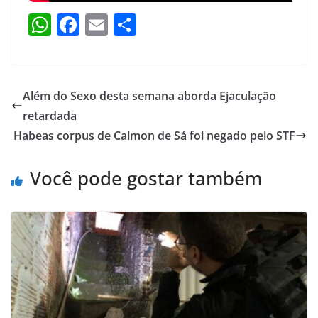
W
F
E
S
h
a
m
h
at
c
ai
ar
s
e
l
e
Além do Sexo desta semana aborda Ejaculação
A
b
retardada
p
o
Habeas corpus de Calmon de Sá foi negado pelo STF
p
o
Você pode gostar também
k