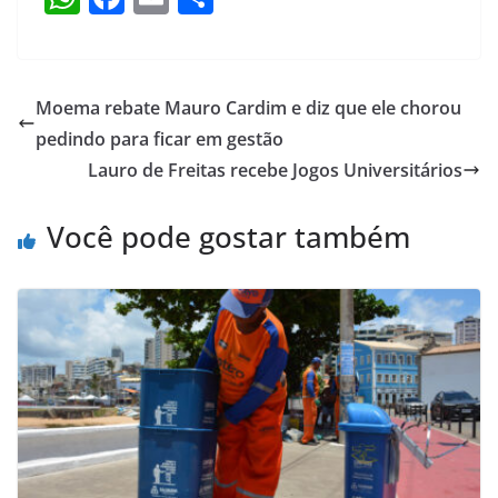
h
a
m
h
at
c
ai
ar
s
e
l
e
Moema rebate Mauro Cardim e diz que ele chorou
A
b
pedindo para ficar em gestão
p
o
Lauro de Freitas recebe Jogos Universitários
p
o
Você pode gostar também
k